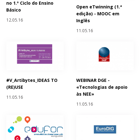
no 1.º Ciclo do Ensino
Open eTwinning (1.ª
Básico
edição) - MOOC em
12.05.16
Inglês
11.05.16
#V_Artibytes_IDEAS TO
WEBINAR DGE -
(RE)USE
«Tecnologias de apoio
às NEE»
11.05.16
11.05.16