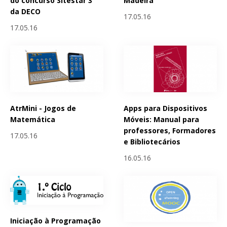
do concurso Sitestar 3
Madeira
da DECO
17.05.16
17.05.16
AtrMini - Jogos de
Apps para Dispositivos
Matemática
Móveis: Manual para
professores, Formadores
17.05.16
e Bibliotecários
16.05.16
Iniciação à Programação