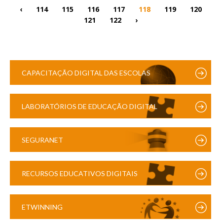
‹
114
115
116
117
118
119
120
121
122
›
CAPACITAÇÃO DIGITAL DAS ESCOLAS
LABORATÓRIOS DE EDUCAÇÃO DIGITAL
SEGURANET
RECURSOS EDUCATIVOS DIGITAIS
ETWINNING