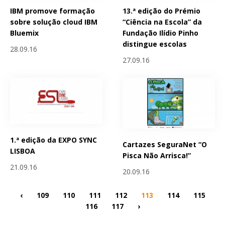
IBM promove formação
13.ª edição do Prémio
sobre solução cloud IBM
“Ciência na Escola” da
Bluemix
Fundação Ilídio Pinho
distingue escolas
28.09.16
27.09.16
1.ª edição da EXPO SYNC
Cartazes SeguraNet “O
LISBOA
Pisca Não Arrisca!”
21.09.16
20.09.16
‹
109
110
111
112
113
114
115
116
117
›