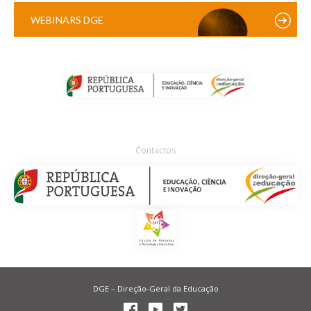
WEBINARS DGE
Contactos
DGE – Direção-Geral da Educação