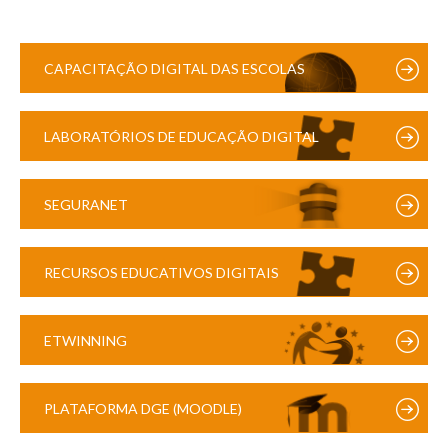
CAPACITAÇÃO DIGITAL DAS ESCOLAS
LABORATÓRIOS DE EDUCAÇÃO DIGITAL
SEGURANET
RECURSOS EDUCATIVOS DIGITAIS
ETWINNING
PLATAFORMA DGE (MOODLE)