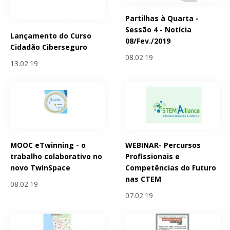
Partilhas à Quarta -
Sessão 4 - Notícia
Lançamento do Curso
08/Fev./2019
Cidadão Ciberseguro
08.02.19
13.02.19
MOOC eTwinning - o
WEBINAR- Percursos
trabalho colaborativo no
Profissionais e
novo TwinSpace
Competências do Futuro
nas CTEM
08.02.19
07.02.19