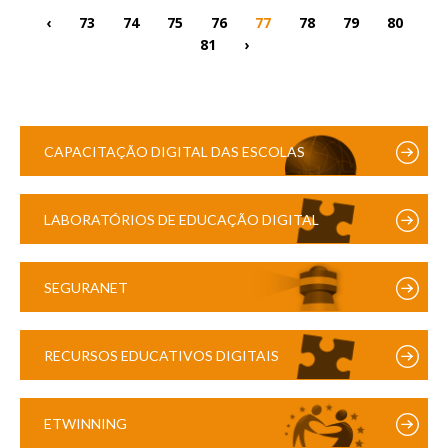
‹
73
74
75
76
77
78
79
80
81
›
CAPACITAÇÃO DIGITAL DAS ESCOLAS
LABORATÓRIOS DE EDUCAÇÃO DIGITAL
SEGURANET
RECURSOS EDUCATIVOS DIGITAIS
ETWINNING