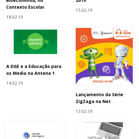
Bioeconomia, no
2019
Contexto Escolar
15.02.19
18.02.19
A DGE e a Educação para
os Media na Antena 1
14.02.19
Lançamento da Série
ZigZaga na Net
13.02.19