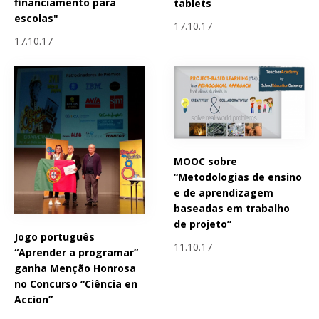
financiamento para
tablets
escolas"
17.10.17
17.10.17
MOOC sobre
“Metodologias de ensino
e de aprendizagem
baseadas em trabalho
de projeto”
Jogo português
11.10.17
“Aprender a programar”
ganha Menção Honrosa
no Concurso “Ciência en
Accion”