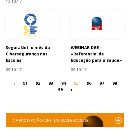
13.10.17
SeguraNet: o mês da
WEBINAR DGE -
Cibersegurança nas
«Referencial de
Escolas
Educação para a Saúde»
09.10.17
09.10.17
‹
91
92
93
94
95
96
97
98
99
›
CAPACITAÇÃO DIGITAL DAS ESCOLAS