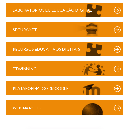
LABORATÓRIOS DE EDUCAÇÃO DIGITAL
SEGURANET
RECURSOS EDUCATIVOS DIGITAIS
ETWINNING
PLATAFORMA DGE (MOODLE)
WEBINARS DGE