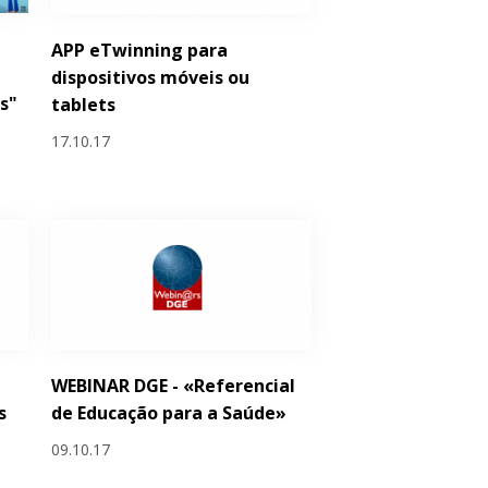
APP eTwinning para
dispositivos móveis ou
s"
tablets
17.10.17
WEBINAR DGE - «Referencial
s
de Educação para a Saúde»
09.10.17