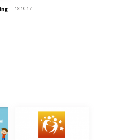
18.10.17
ing