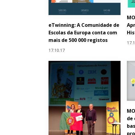
MO
eTwinning: A Comunidade de
Apr
Escolas da Europa conta com
His
mais de 500 000 registos
17.
17.10.17
MO
de 
bas
pro