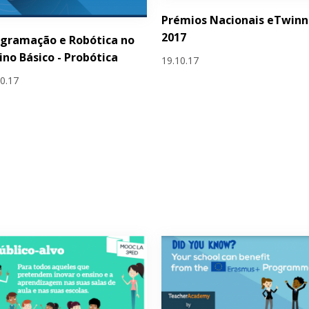
Prémios Nacionais eTwinn
2017
gramação e Robótica no
ino Básico - Probótica
19.10.17
10.17