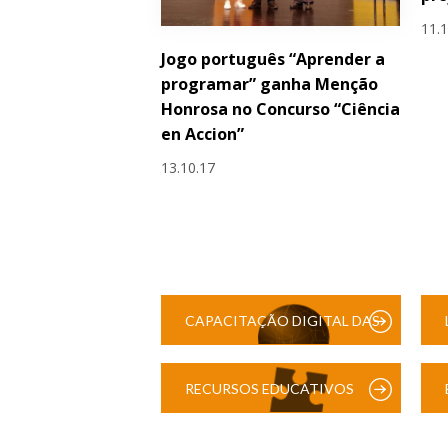
11.
Jogo português “Aprender a
programar” ganha Menção
Honrosa no Concurso “Ciência
en Accion”
13.10.17
CAPACITAÇÃO DIGITAL DAS
ESCOLAS
RECURSOS EDUCATIVOS
DIGITAIS