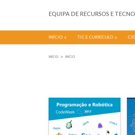
Passar para o conteúdo principal
EQUIPA DE RECURSOS E TECN
INÍCIO
TIC E CURRÍCULO
CI
INÍCIO
INÍCIO
Está aqui
Páginas