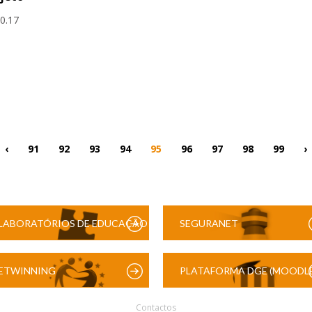
10.17
‹
91
92
93
94
95
96
97
98
99
›
LABORATÓRIOS DE EDUCAÇÃO
SEGURANET
DIGITAL
ETWINNING
PLATAFORMA DGE (MOODLE
Contactos