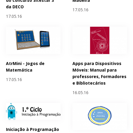
do concurso Sitestar 3
Madeira
da DECO
17.05.16
17.05.16
AtrMini - Jogos de
Apps para Dispositivos
Matemática
Móveis: Manual para
professores, Formadores
17.05.16
e Bibliotecários
16.05.16
Iniciação à Programação