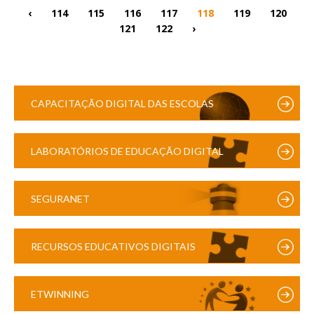
‹
114
115
116
117
118
119
120
121
122
›
CAPACITAÇÃO DIGITAL DAS ESCOLAS
LABORATÓRIOS DE EDUCAÇÃO DIGITAL
SEGURANET
RECURSOS EDUCATIVOS DIGITAIS
ETWINNING