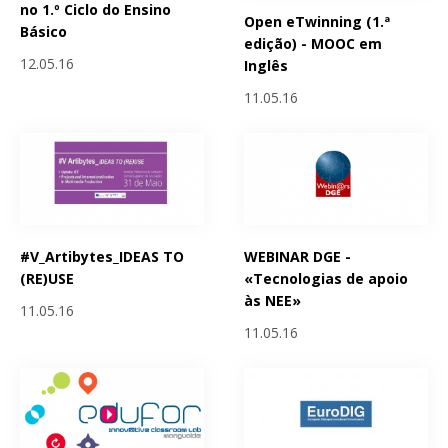
no 1.º Ciclo do Ensino
Open eTwinning (1.ª
Básico
edição) - MOOC em
12.05.16
Inglês
11.05.16
#V_Artibytes_IDEAS TO
WEBINAR DGE -
(RE)USE
«Tecnologias de apoio
às NEE»
11.05.16
11.05.16