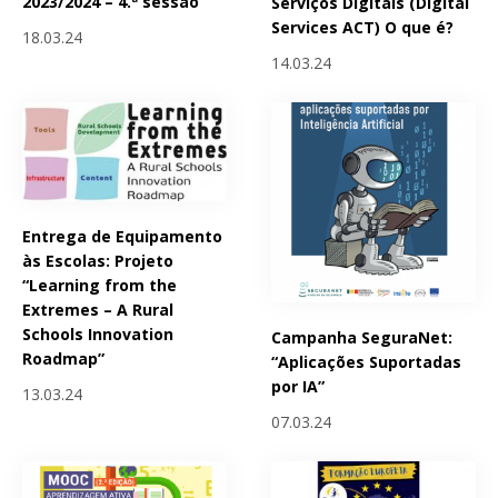
2023/2024 – 4.ª sessão
Serviços Digitais (Digital
Services ACT) O que é?
18.03.24
14.03.24
Entrega de Equipamento
às Escolas: Projeto
“Learning from the
Extremes – A Rural
Schools Innovation
Campanha SeguraNet:
Roadmap”
“Aplicações Suportadas
por IA”
13.03.24
07.03.24