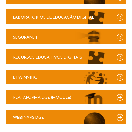
LABORATÓRIOS DE EDUCAÇÃO DIGITAL
SEGURANET
RECURSOS EDUCATIVOS DIGITAIS
ETWINNING
PLATAFORMA DGE (MOODLE)
WEBINARS DGE