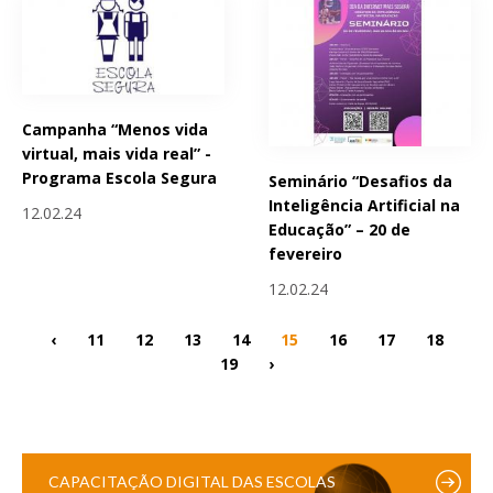
Campanha “Menos vida
virtual, mais vida real” -
Programa Escola Segura
Seminário “Desafios da
Inteligência Artificial na
12.02.24
Educação” – 20 de
fevereiro
12.02.24
‹
11
12
13
14
15
16
17
18
19
›
CAPACITAÇÃO DIGITAL DAS ESCOLAS