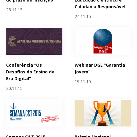
Cidadania Responsável
25.11.15
24.11.15
Conferência “Os
Webinar DGE “Garantia
Desafios do Ensino da
Jovem”
Era Digital”
19.11.15
20.11.15
Semana C&T 2015 -
Prémio Nacional