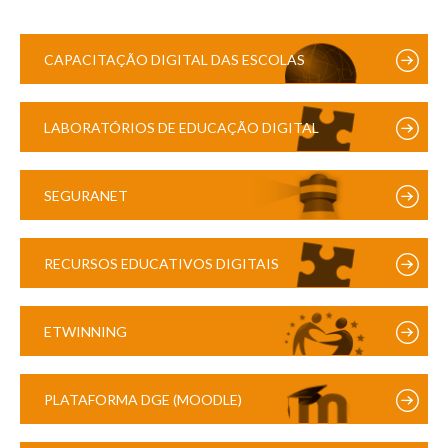
CAPACITAÇÃO DIGITAL DAS ESCOLAS
LABORATÓRIOS DE EDUCAÇÃO DIGITAL
SEGURANET
RECURSOS EDUCATIVOS DIGITAIS
ETWINNING
PLATAFORMA DGE (MOODLE)