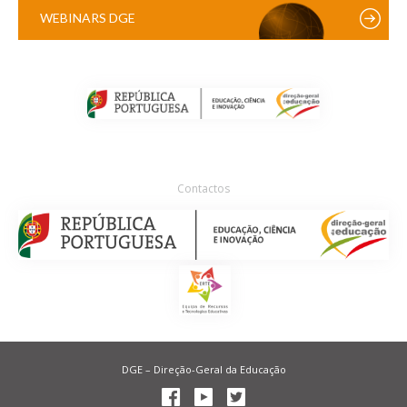
WEBINARS DGE
Contactos
DGE – Direção-Geral da Educação