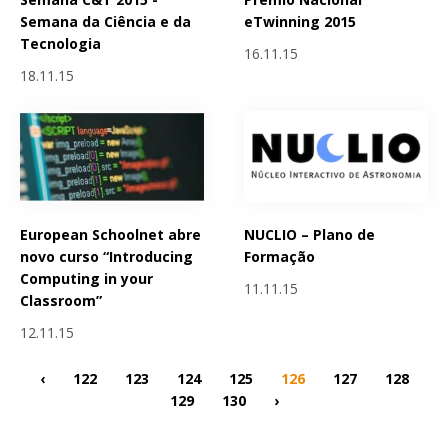
Semana da Ciência e da
eTwinning 2015
Tecnologia
16.11.15
18.11.15
European Schoolnet abre
NUCLIO – Plano de
novo curso “Introducing
Formação
Computing in your
11.11.15
Classroom”
12.11.15
‹
122
123
124
125
126
127
128
129
130
›