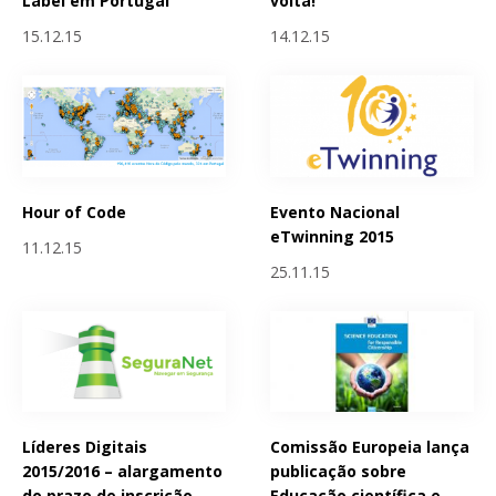
Label em Portugal
volta!
15.12.15
14.12.15
Hour of Code
Evento Nacional
eTwinning 2015
11.12.15
25.11.15
Líderes Digitais
Comissão Europeia lança
2015/2016 – alargamento
publicação sobre
do prazo de inscrição
Educação científica e