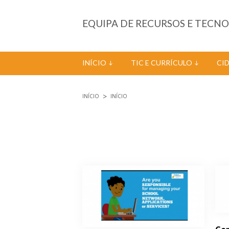
Passar para o conteúdo principal
EQUIPA DE RECURSOS E TECN
INÍCIO
TIC E CURRÍCULO
CI
INÍCIO
INÍCIO
Está aqui
Páginas