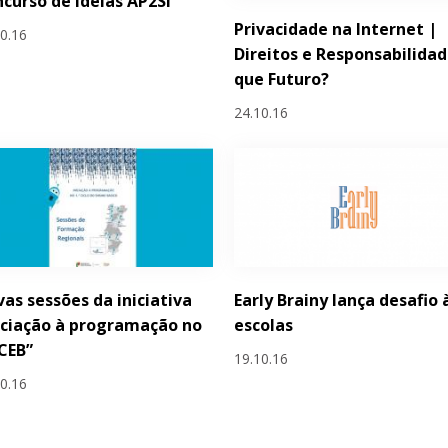
curso de Ideias AP2SI
Privacidade na Internet |
10.16
Direitos e Responsabilidad
que Futuro?
24.10.16
as sessões da iniciativa
Early Brainy lança desafio 
iciação à programação no
escolas
 CEB”
19.10.16
10.16