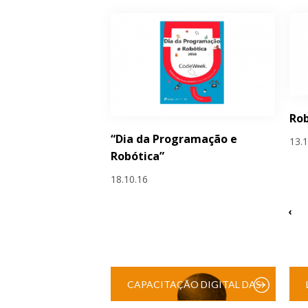
Rob
“Dia da Programação e
13.
Robótica”
18.10.16
‹
CAPACITAÇÃO DIGITAL DAS