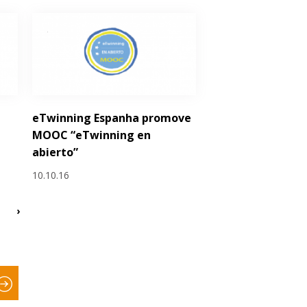
eTwinning Espanha promove
MOOC “eTwinning en
abierto”
10.10.16
›