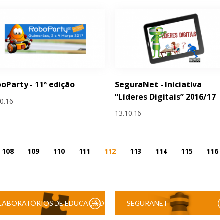
oParty - 11ª edição
SeguraNet - Iniciativa
“Líderes Digitais” 2016/17
10.16
13.10.16
108
109
110
111
112
113
114
115
116
LABORATÓRIOS DE EDUCAÇÃO
SEGURANET