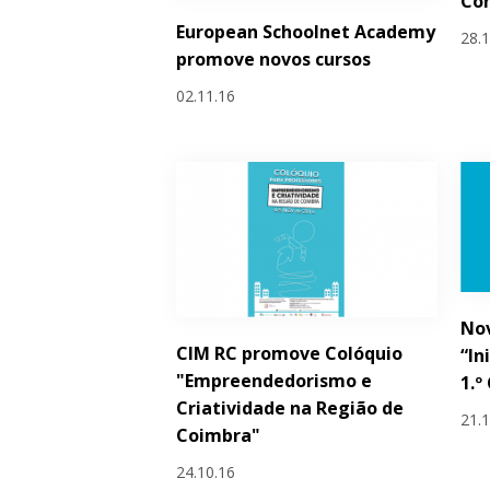
Con
European Schoolnet Academy
28.
promove novos cursos
02.11.16
Nov
CIM RC promove Colóquio
“In
"Empreendedorismo e
1.º
Criatividade na Região de
21.
Coimbra"
24.10.16