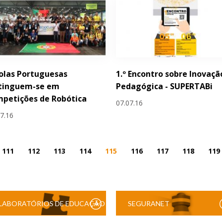
olas Portuguesas
1.º Encontro sobre Inovaçã
stinguem-se em
Pedagógica - SUPERTABi
petições de Robótica
07.07.16
07.16
111
112
113
114
115
116
117
118
119
LABORATÓRIOS DE EDUCAÇÃO
SEGURANET