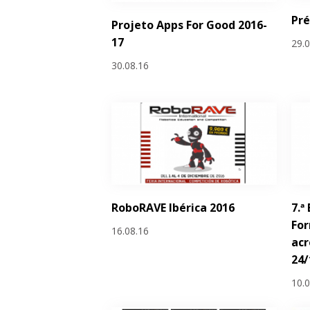
Pr
Projeto Apps For Good 2016-
17
29.
30.08.16
RoboRAVE Ibérica 2016
7.ª
Fo
16.08.16
acr
24/
10.