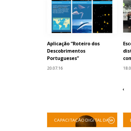
Aplicação “Roteiro dos
Esc
Descobrimentos
di
Portugueses”
com
20.07.16
18.
‹
CAPACITAÇÃO DIGITAL DAS