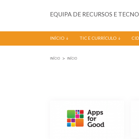
Passar para o conteúdo principal
EQUIPA DE RECURSOS E TECN
INÍCIO
TIC E CURRÍCULO
CI
INÍCIO
INÍCIO
Está aqui
Páginas