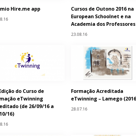
émio Hire.me app
Cursos de Outono 2016 na
European Schoolnet e na
08.16
Academia dos Professores
23.08.16
 Edição do Curso de
Formação Acreditada
rmação eTwinning
eTwinning – Lamego (2016
editado (de 26/09/16 a
28.07.16
10/16)
08.16