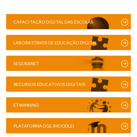
CAPACITAÇÃO DIGITAL DAS ESCOLAS
LABORATÓRIOS DE EDUCAÇÃO DIGITAL
SEGURANET
RECURSOS EDUCATIVOS DIGITAIS
ETWINNING
PLATAFORMA DGE (MOODLE)