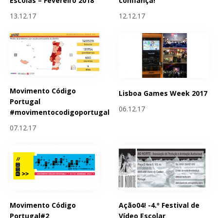
Escolas – Fevereiro 2018
confiança!
13.12.17
12.12.17
Movimento Código
Lisboa Games Week 2017
Portugal
06.12.17
#movimentocodigoportugal
07.12.17
Movimento Código
Ação04! -4.º Festival de
Portugal#2
Vídeo Escolar