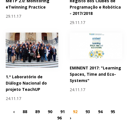
MeTP 2.0: Monitoring
Registo dos Clubes de
eTwinning Practice
Programação e Robótica
- 2017/2018
29.11.17
29.11.17
EMINENT 2017: "Learning
Spaces, Time and Eco-
1.º Laboratório de
Systems"
Diálogo Nacional do
projeto TeachUP
24.11.17
24.11.17
‹
88
89
90
91
92
93
94
95
96
›