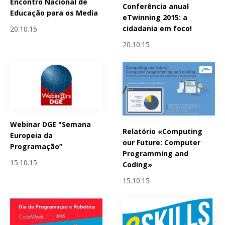
Encontro Nacional de
Conferência anual
Educação para os Media
eTwinning 2015: a
cidadania em foco!
20.10.15
20.10.15
Webinar DGE "Semana
Relatório «Computing
Europeia da
our Future: Computer
Programação”
Programming and
15.10.15
Coding»
15.10.15