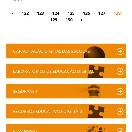
‹
122
123
124
125
126
127
128
129
130
›
CAPACITAÇÃO DIGITAL DAS ESCOLAS
LABORATÓRIOS DE EDUCAÇÃO DIGITAL
SEGURANET
RECURSOS EDUCATIVOS DIGITAIS
ETWINNING