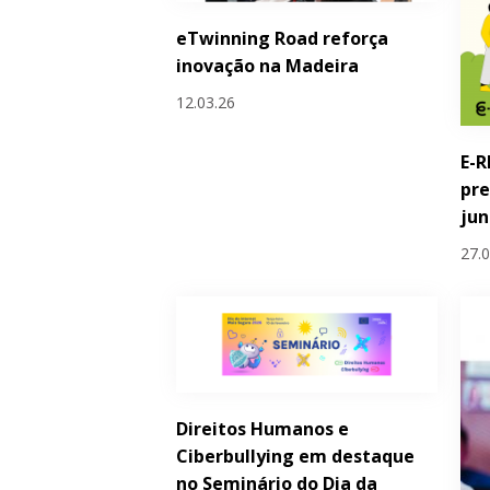
eTwinning Road reforça
inovação na Madeira
12.03.26
E-R
pre
ju
27.
Direitos Humanos e
Ciberbullying em destaque
no Seminário do Dia da