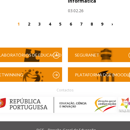
Informática
03.02.26
1
2
3
4
5
6
7
8
9
›
LABORATÓRIOS DE EDUCAÇÃO
SEGURANET
DIGITAL
ETWINNING
PLATAFORMA DGE (MOODLE
Contactos
DGE – Direção-Geral da Educação