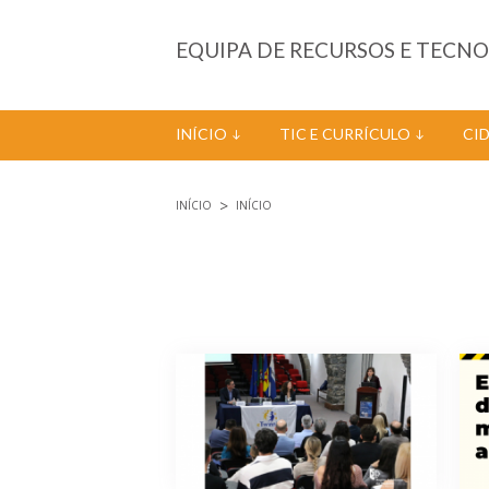
Passar para o conteúdo principal
EQUIPA DE RECURSOS E TECN
INÍCIO
TIC E CURRÍCULO
CI
INÍCIO
INÍCIO
Está aqui
Páginas