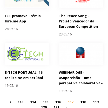
FCT promove Prémio
The Peace Song –
Hire.me App
Projeto Vencedor da
European Competition
24.05.16
23.05.16
E-TECH PORTUGAL '16
WEBINAR DGE -
realiza-se em Setúbal
«Supervisão – uma
perspetiva colaborativa»
19.05.16
19.05.16
‹
113
114
115
116
117
118
119
120
121
›