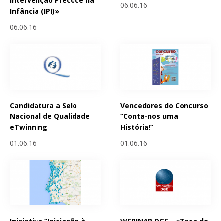
Intervenção Precoce na
06.06.16
Infância (IPI)»
06.06.16
Candidatura a Selo
Vencedores do Concurso
Nacional de Qualidade
“Conta-nos uma
eTwinning
História!”
01.06.16
01.06.16
Iniciativa “Iniciação à
WEBINAR DGE - «Taça do