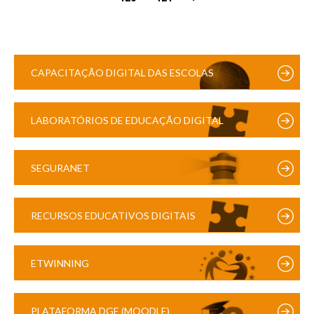
CAPACITAÇÃO DIGITAL DAS ESCOLAS
LABORATÓRIOS DE EDUCAÇÃO DIGITAL
SEGURANET
RECURSOS EDUCATIVOS DIGITAIS
ETWINNING
PLATAFORMA DGE (MOODLE)