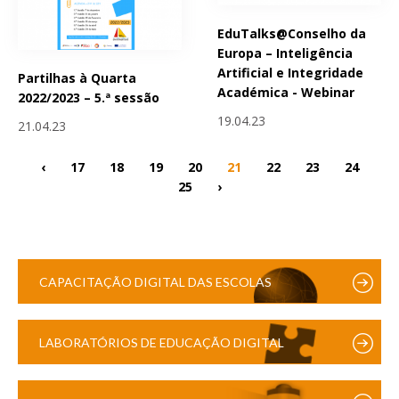
EduTalks@Conselho da
Europa – Inteligência
Artificial e Integridade
Partilhas à Quarta
Académica - Webinar
2022/2023 – 5.ª sessão
19.04.23
21.04.23
‹
17
18
19
20
21
22
23
24
25
›
CAPACITAÇÃO DIGITAL DAS ESCOLAS
LABORATÓRIOS DE EDUCAÇÃO DIGITAL