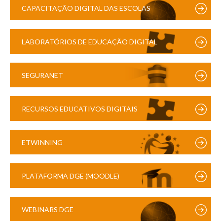
CAPACITAÇÃO DIGITAL DAS ESCOLAS
LABORATÓRIOS DE EDUCAÇÃO DIGITAL
SEGURANET
RECURSOS EDUCATIVOS DIGITAIS
ETWINNING
PLATAFORMA DGE (MOODLE)
WEBINARS DGE