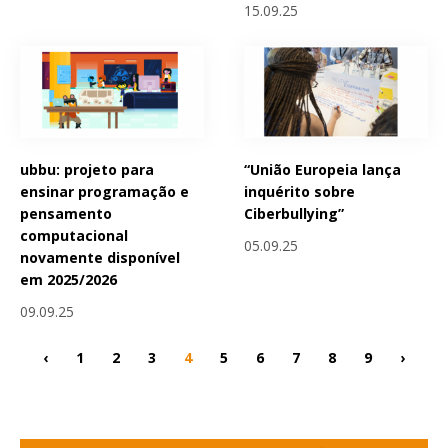
15.09.25
ubbu: projeto para
“União Europeia lança
ensinar programação e
inquérito sobre
pensamento
Ciberbullying”
computacional
05.09.25
novamente disponível
em 2025/2026
09.09.25
‹
1
2
3
4
5
6
7
8
9
›