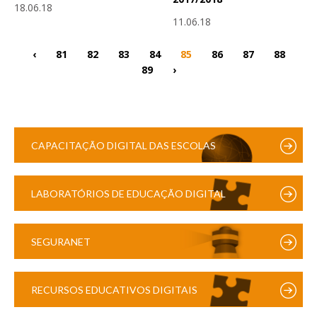
18.06.18
11.06.18
‹
81
82
83
84
85
86
87
88
89
›
CAPACITAÇÃO DIGITAL DAS ESCOLAS
LABORATÓRIOS DE EDUCAÇÃO DIGITAL
SEGURANET
RECURSOS EDUCATIVOS DIGITAIS