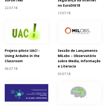
SUPERTABi
segurança da Internet
no EuroDIG18
22.07.18
13.07.18
Projeto-piloto UAC! -
Sessão de Lançamento
Using Arduíno in the
MILobs – Observatório
Classroom
sobre Media, Informação
e Literacia
06.07.18
03.07.18