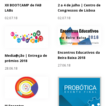
XII BOOTCAMP de FAB
2 a 4 de julho | Centro de
LABs
Congressos de Lisboa
02.07.18
02.07.18
Encontros Educativos da
Media@ção | Entrega de
Beira Baixa 2018
prémios 2018
27.06.18
28.06.18
III Encontro