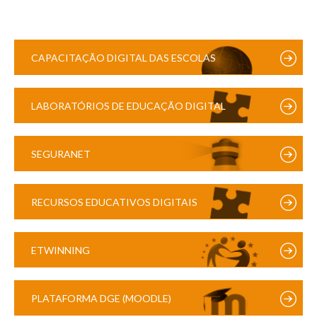
CAPACITAÇÃO DIGITAL DAS ESCOLAS
LABORATÓRIOS DE EDUCAÇÃO DIGITAL
SEGURANET
RECURSOS EDUCATIVOS DIGITAIS
ETWINNING
PLATAFORMA DGE (MOODLE)