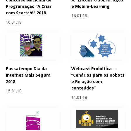
Programação “A Criar
e Mobile-Learning
com Scartch!" 2018
16.01.18
16.01.18
Passatempo Dia da
Webcast Probótica –
Internet Mais Segura
“Cenários para os Robots
2018
e Relação com
conteúdos”
15.01.18
11.01.18