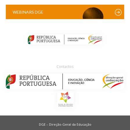
WEBINARS DGE
Contactos
DGE – Direção-Geral da Educação