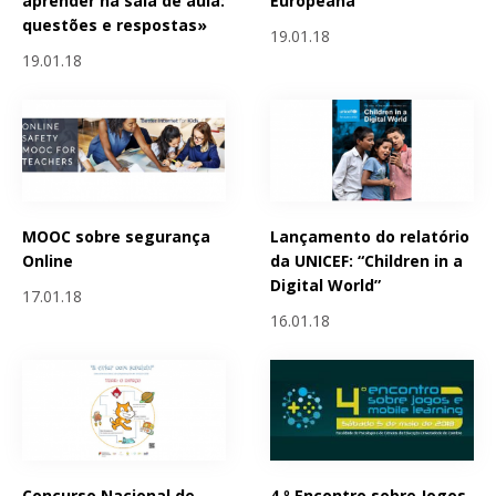
aprender na sala de aula:
Europeana
questões e respostas»
19.01.18
19.01.18
MOOC sobre segurança
Lançamento do relatório
Online
da UNICEF: “Children in a
Digital World”
17.01.18
16.01.18
Concurso Nacional de
4.º Encontro sobre Jogos