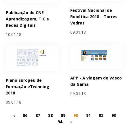
Festival Nacional de
Publicação do CNE |
Robótica 2018 – Torres
Aprendizagem, TIC e
Vedras
Redes Digitais
09.01.18
10.01.18
APP - A viagem de Vasco
Plano Europeu de
da Gama
Formação eTwinning
2018
09.01.18
09.01.18
‹
86
87
88
89
90
91
92
93
94
›