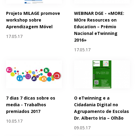
Projeto MILAGE promove
WEBINAR DGE - «MORE:
workshop sobre
MOre Resources on
Aprendizagem Móvel
Education – Prémio
Nacional eTwinning
17.05.17
2016»
17.05.17
7 dias 7 dicas sobre os
O eTwinning e a
media - Trabalhos
Cidadania Digital no
premiados 2017
Agrupamento de Escolas
Dr. Alberto Iria – Olhão
10.05.17
09.05.17