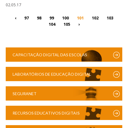
02.05.17
‹
97
98
99
100
101
102
103
104
105
›
CAPACITAÇÃO DIGITAL DAS ESCOLAS
LABORATÓRIOS DE EDUCAÇÃO DIGITAL
SEGURANET
RECURSOS EDUCATIVOS DIGITAIS