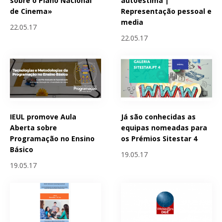
sobre o Plano Nacional
autoestima |
de Cinema»
Representação pessoal e
media
22.05.17
22.05.17
IEUL promove Aula
Já são conhecidas as
Aberta sobre
equipas nomeadas para
Programação no Ensino
os Prémios Sitestar 4
Básico
19.05.17
19.05.17