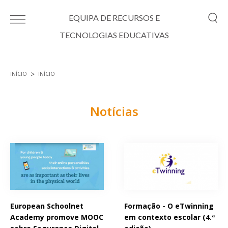
Passar para o conteúdo principal
EQUIPA DE RECURSOS E
TECNOLOGIAS EDUCATIVAS
INÍCIO
INÍCIO
Está aqui
Notícias
Páginas
European Schoolnet
Formação - O eTwinning
Academy promove MOOC
em contexto escolar (4.ª