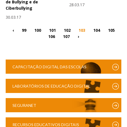
de Bullying e de
28.03.17
Ciberbullying
30.03.17
‹
99
100
101
102
103
104
105
106
107
›
CAPACITAÇÃO DIGITAL DAS ESCOLAS
LABORATÓRIOS DE EDUCAÇÃO DIGITAL
SEGURANET
RECURSOS EDUCATIVOS DIGITAIS