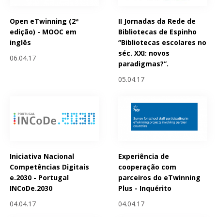
Open eTwinning (2ª
II Jornadas da Rede de
edição) - MOOC em
Bibliotecas de Espinho
inglês
“Bibliotecas escolares no
séc. XXI: novos
06.04.17
paradigmas?”.
05.04.17
Iniciativa Nacional
Experiência de
Competências Digitais
cooperação com
e.2030 - Portugal
parceiros do eTwinning
INCoDe.2030
Plus - Inquérito
04.04.17
04.04.17