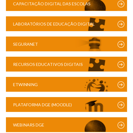
CAPACITAÇÃO DIGITAL DAS ESCOLAS
LABORATÓRIOS DE EDUCAÇÃO DIGITAL
SEGURANET
RECURSOS EDUCATIVOS DIGITAIS
ETWINNING
PLATAFORMA DGE (MOODLE)
WEBINARS DGE