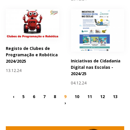
Registo de Clubes de
Programação e Robótica
Iniciativas de Cidadania
2024/2025
Digital nas Escolas -
13.12.24
2024/25
04.12.24
‹
5
6
7
8
9
10
11
12
13
›