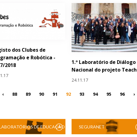
isto dos Clubes de
gramação e Robótica -
1.º Laboratório de Diálogo
7/2018
Nacional do projeto Teac
11.17
24.11.17
‹
88
89
90
91
92
93
94
95
96
›
LABORATÓRIOS DE EDUCAÇÃO
SEGURANET