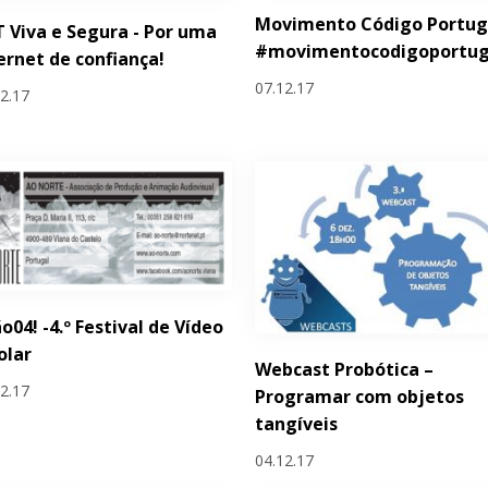
Movimento Código Portug
 Viva e Segura - Por uma
#movimentocodigoportug
ernet de confiança!
07.12.17
12.17
o04! -4.º Festival de Vídeo
olar
Webcast Probótica –
12.17
Programar com objetos
tangíveis
04.12.17