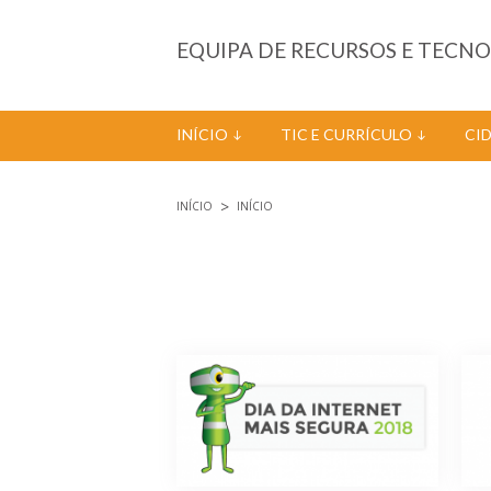
Passar para o conteúdo principal
EQUIPA DE RECURSOS E TECN
INÍCIO
TIC E CURRÍCULO
CI
INÍCIO
INÍCIO
Está aqui
Páginas