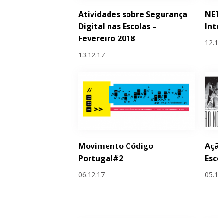
Atividades sobre Segurança
NET
Digital nas Escolas –
Int
Fevereiro 2018
12.
13.12.17
Movimento Código
Açã
Portugal#2
Esc
06.12.17
05.