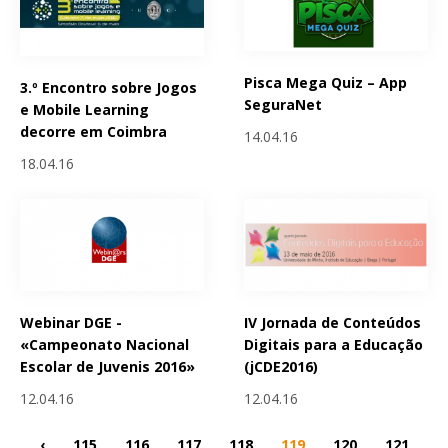
Pisca Mega Quiz – App
3.º Encontro sobre Jogos
SeguraNet
e Mobile Learning
decorre em Coimbra
14.04.16
18.04.16
Webinar DGE -
IV Jornada de Conteúdos
«Campeonato Nacional
Digitais para a Educação
Escolar de Juvenis 2016»
(jCDE2016)
12.04.16
12.04.16
‹
115
116
117
118
119
120
121