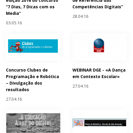
edição 2016 do concurso
de Referência das
“7 Dias, 7 Dicas com os
Competências Digitais”
Media”
28.04.16
03.05.16
Concurso Clubes de
WEBINAR DGE - «A Dança
Programação e Robótica
em Contexto Escolar»
– Divulgação dos
27.04.16
resultados
27.04.16