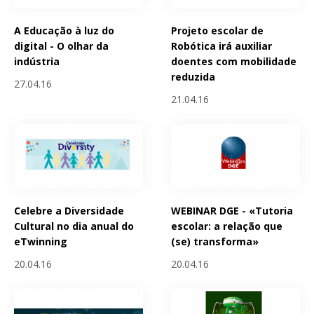
A Educação à luz do
Projeto escolar de
digital - O olhar da
Robótica irá auxiliar
indústria
doentes com mobilidade
reduzida
27.04.16
21.04.16
Celebre a Diversidade
WEBINAR DGE - «Tutoria
Cultural no dia anual do
escolar: a relação que
eTwinning
(se) transforma»
20.04.16
20.04.16