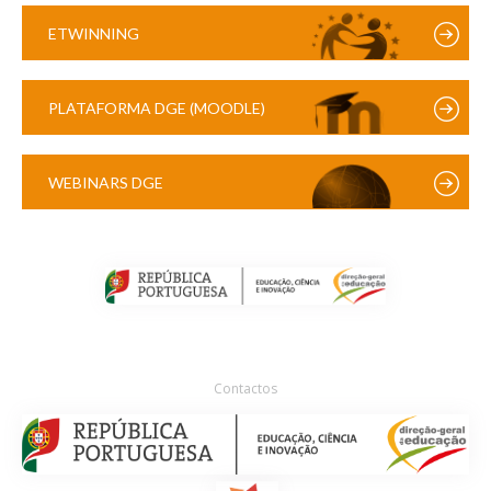
ETWINNING
PLATAFORMA DGE (MOODLE)
WEBINARS DGE
Contactos