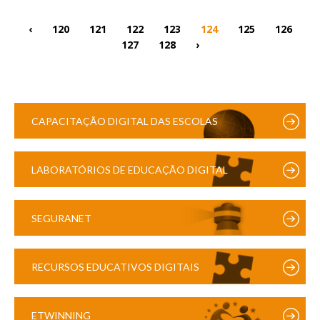
‹
120
121
122
123
124
125
126
127
128
›
CAPACITAÇÃO DIGITAL DAS ESCOLAS
LABORATÓRIOS DE EDUCAÇÃO DIGITAL
SEGURANET
RECURSOS EDUCATIVOS DIGITAIS
ETWINNING