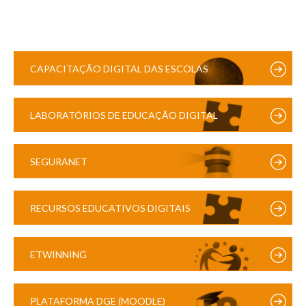
CAPACITAÇÃO DIGITAL DAS ESCOLAS
LABORATÓRIOS DE EDUCAÇÃO DIGITAL
SEGURANET
RECURSOS EDUCATIVOS DIGITAIS
ETWINNING
PLATAFORMA DGE (MOODLE)