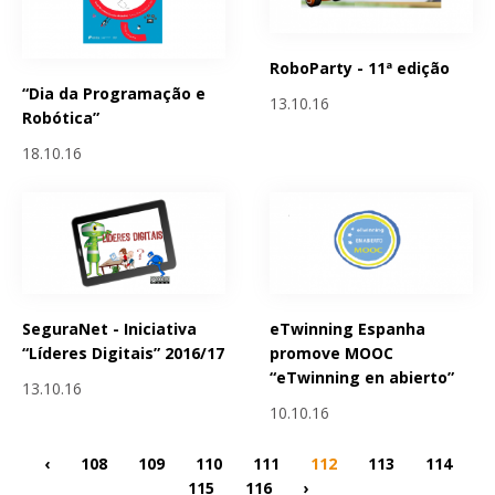
RoboParty - 11ª edição
“Dia da Programação e
13.10.16
Robótica”
18.10.16
SeguraNet - Iniciativa
eTwinning Espanha
“Líderes Digitais” 2016/17
promove MOOC
“eTwinning en abierto”
13.10.16
10.10.16
‹
108
109
110
111
112
113
114
115
116
›