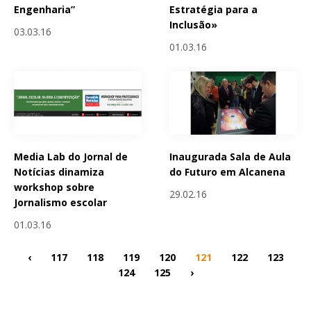
Engenharia”
Estratégia para a
Inclusão»
03.03.16
01.03.16
Media Lab do Jornal de
Inaugurada Sala de Aula
Notícias dinamiza
do Futuro em Alcanena
workshop sobre
29.02.16
Jornalismo escolar
01.03.16
‹
117
118
119
120
121
122
123
124
125
›