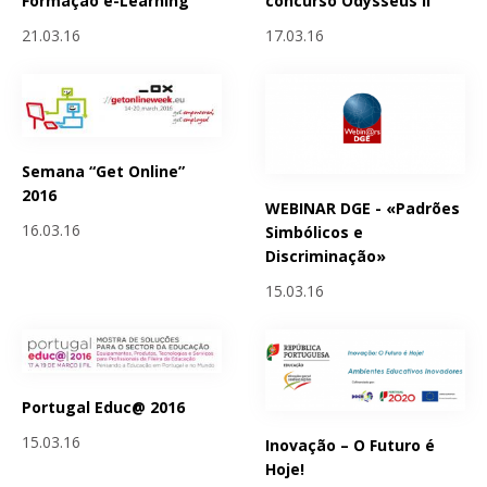
Formação e-Learning
concurso Odysseus II
21.03.16
17.03.16
Semana “Get Online”
2016
WEBINAR DGE - «Padrões
16.03.16
Simbólicos e
Discriminação»
15.03.16
Portugal Educ@ 2016
15.03.16
Inovação – O Futuro é
Hoje!