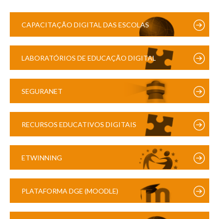
CAPACITAÇÃO DIGITAL DAS ESCOLAS
LABORATÓRIOS DE EDUCAÇÃO DIGITAL
SEGURANET
RECURSOS EDUCATIVOS DIGITAIS
ETWINNING
PLATAFORMA DGE (MOODLE)