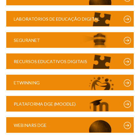
LABORATÓRIOS DE EDUCAÇÃO DIGITAL
SEGURANET
RECURSOS EDUCATIVOS DIGITAIS
ETWINNING
PLATAFORMA DGE (MOODLE)
WEBINARS DGE