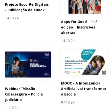
Projeto Escol@s Digitais
- Publicação de eBook
14.10.24
Apps for Good – 11.ª
edição | Inscrições
abertas
14.10.24
MOOC - A Inteligência
Webinar “Missão
Artificial vai transformar
Cibersegura – Polícia
a Escola
Judiciária”
07.10.24
11.10.24