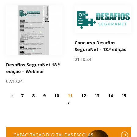
Concurso Desafios
SeguraNet - 18.ª edição
01.10.24
Desafios SeguraNet 18.ª
edição – Webinar
07.10.24
‹
7
8
9
10
11
12
13
14
15
›
CAPACITAÇÃO DIGITAL DAS ESCOLAS