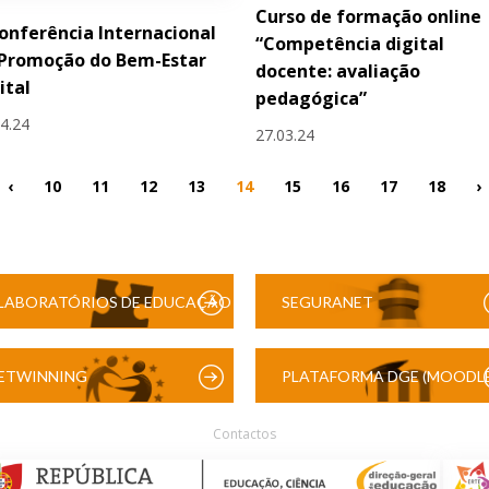
Curso de formação online
Conferência Internacional
“Competência digital
 Promoção do Bem-Estar
docente: avaliação
ital
pedagógica”
04.24
27.03.24
‹
10
11
12
13
14
15
16
17
18
›
LABORATÓRIOS DE EDUCAÇÃO
SEGURANET
DIGITAL
ETWINNING
PLATAFORMA DGE (MOODLE
Contactos