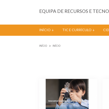
Passar para o conteúdo principal
EQUIPA DE RECURSOS E TECN
INÍCIO
TIC E CURRÍCULO
CI
INÍCIO
INÍCIO
Está aqui
Páginas