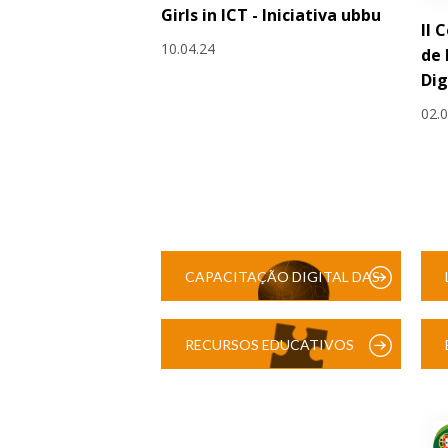
Girls in ICT - Iniciativa ubbu
II 
10.04.24
de
Dig
02.
CAPACITAÇÃO DIGITAL DAS
ESCOLAS
RECURSOS EDUCATIVOS
DIGITAIS