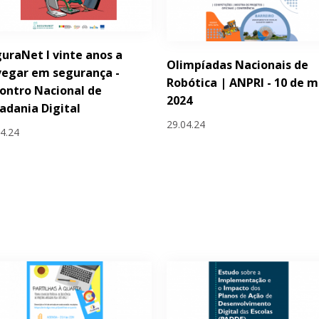
uraNet I vinte anos a
Olimpíadas Nacionais de
egar em segurança -
Robótica | ANPRI - 10 de m
ontro Nacional de
2024
adania Digital
29.04.24
04.24