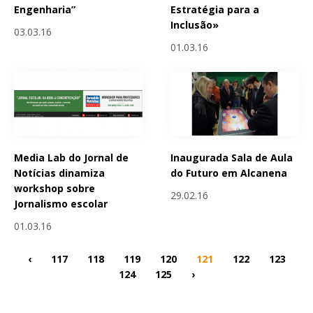
Engenharia”
Estratégia para a
Inclusão»
03.03.16
01.03.16
Media Lab do Jornal de
Inaugurada Sala de Aula
Notícias dinamiza
do Futuro em Alcanena
workshop sobre
29.02.16
Jornalismo escolar
01.03.16
‹
117
118
119
120
121
122
123
124
125
›