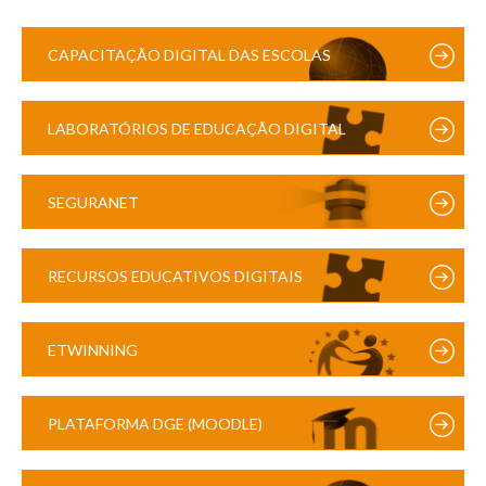
CAPACITAÇÃO DIGITAL DAS ESCOLAS
LABORATÓRIOS DE EDUCAÇÃO DIGITAL
SEGURANET
RECURSOS EDUCATIVOS DIGITAIS
ETWINNING
PLATAFORMA DGE (MOODLE)