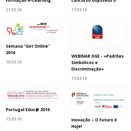
Formação e-Learning
concurso Odysseus II
21.03.16
17.03.16
Semana “Get Online”
2016
WEBINAR DGE - «Padrões
16.03.16
Simbólicos e
Discriminação»
15.03.16
Portugal Educ@ 2016
15.03.16
Inovação – O Futuro é
Hoje!