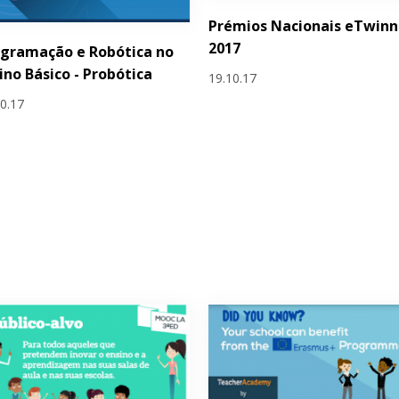
Prémios Nacionais eTwinn
2017
gramação e Robótica no
ino Básico - Probótica
19.10.17
10.17