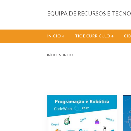
Passar para o conteúdo principal
EQUIPA DE RECURSOS E TECN
INÍCIO
TIC E CURRÍCULO
CI
INÍCIO
INÍCIO
Está aqui
Páginas