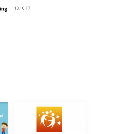
18.10.17
ing