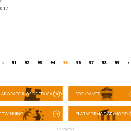
10.17
‹
91
92
93
94
95
96
97
98
99
›
LABORATÓRIOS DE EDUCAÇÃO
SEGURANET
DIGITAL
ETWINNING
PLATAFORMA DGE (MOODLE
Contactos