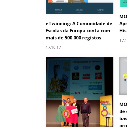
MO
eTwinning: A Comunidade de
Apr
Escolas da Europa conta com
His
mais de 500 000 registos
17.
17.10.17
MO
de 
bas
pro