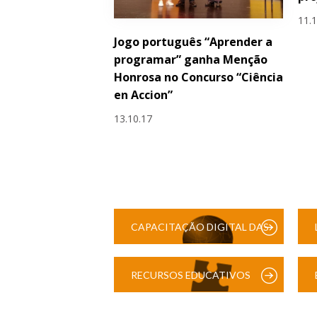
11.
Jogo português “Aprender a
programar” ganha Menção
Honrosa no Concurso “Ciência
en Accion”
13.10.17
CAPACITAÇÃO DIGITAL DAS
ESCOLAS
RECURSOS EDUCATIVOS
DIGITAIS