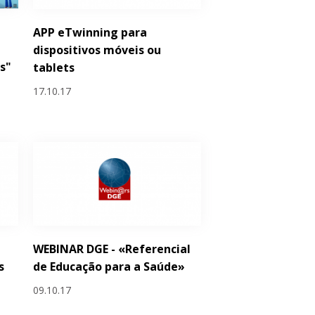
APP eTwinning para
dispositivos móveis ou
s"
tablets
17.10.17
WEBINAR DGE - «Referencial
s
de Educação para a Saúde»
09.10.17