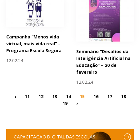
Campanha “Menos vida
virtual, mais vida real” -
Programa Escola Segura
Seminário “Desafios da
Inteligência Artificial na
12.02.24
Educação” – 20 de
fevereiro
12.02.24
‹
11
12
13
14
15
16
17
18
19
›
CAPACITAÇÃO DIGITAL DAS ESCOLAS