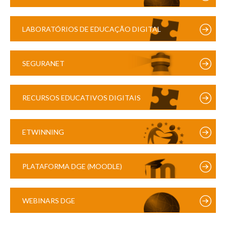
LABORATÓRIOS DE EDUCAÇÃO DIGITAL
SEGURANET
RECURSOS EDUCATIVOS DIGITAIS
ETWINNING
PLATAFORMA DGE (MOODLE)
WEBINARS DGE