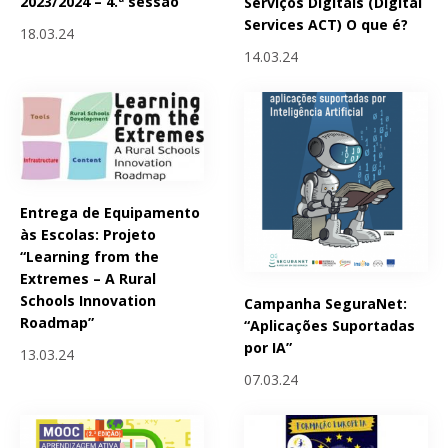
2023/2024 – 4.ª sessão
Serviços Digitais (Digital
Services ACT) O que é?
18.03.24
14.03.24
Entrega de Equipamento
às Escolas: Projeto
“Learning from the
Extremes – A Rural
Schools Innovation
Campanha SeguraNet:
Roadmap”
“Aplicações Suportadas
por IA”
13.03.24
07.03.24