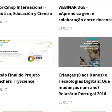
orkShop Internacional -
WEBINAR DGE -
ótica, Educación y Ciencia
«Aprendizagem e
colaboração entre docent
06.17
31.05.17
são Final do Projeto
Crianças (0 aos 8 anos) e
chers TryScience
Tecnologias Digitais: Que
mudanças num ano? -
05.17
Relatório Portugal 2016
30.05.17