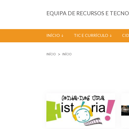
Passar para o conteúdo principal
EQUIPA DE RECURSOS E TECN
INÍCIO
TIC E CURRÍCULO
CI
INÍCIO
INÍCIO
Está aqui
Páginas