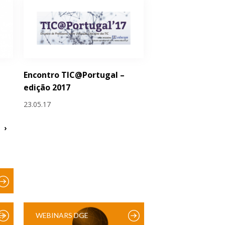
Encontro TIC@Portugal –
edição 2017
23.05.17
›
)
WEBINARS DGE