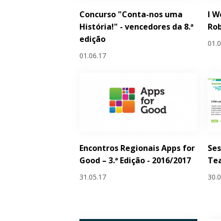
Concurso "Conta-nos uma
I W
História!" - vencedores da 8.ª
Rob
edição
01.
01.06.17
Encontros Regionais Apps for
Ses
Good – 3.ª Edição - 2016/2017
Tea
31.05.17
30.