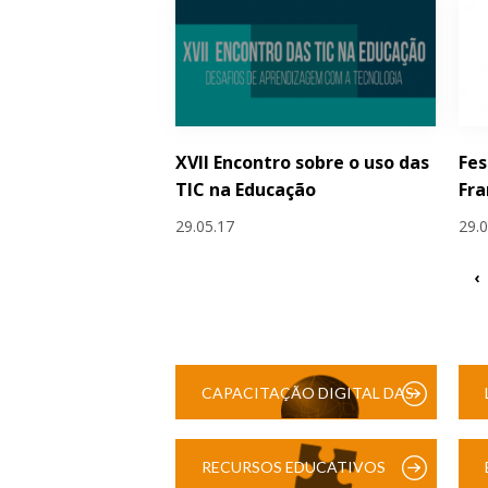
XVII Encontro sobre o uso das
Fes
TIC na Educação
Fra
29.05.17
29.
‹
CAPACITAÇÃO DIGITAL DAS
ESCOLAS
RECURSOS EDUCATIVOS