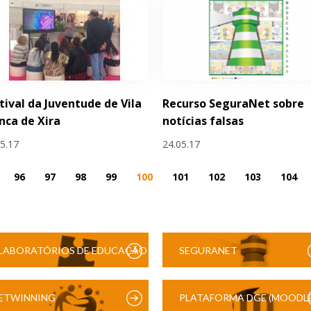
tival da Juventude de Vila
Recurso SeguraNet sobre
nca de Xira
notícias falsas
05.17
24.05.17
96
97
98
99
100
101
102
103
104
LABORATÓRIOS DE EDUCAÇÃO
SEGURANET
DIGITAL
ETWINNING
PLATAFORMA DGE (MOODLE