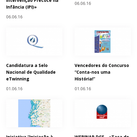
Intervenção Precoce na
06.06.16
Infância (IPI)»
06.06.16
Candidatura a Selo
Vencedores do Concurso
Nacional de Qualidade
“Conta-nos uma
eTwinning
História!”
01.06.16
01.06.16
Iniciativa “Iniciação à
WEBINAR DGE - «Taça do