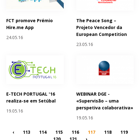
FCT promove Prémio
The Peace Song –
Hire.me App
Projeto Vencedor da
European Competition
24.05.16
23.05.16
E-TECH PORTUGAL '16
WEBINAR DGE -
realiza-se em Setúbal
«Supervisão – uma
perspetiva colaborativa»
19.05.16
19.05.16
‹
113
114
115
116
117
118
119
120
121
›