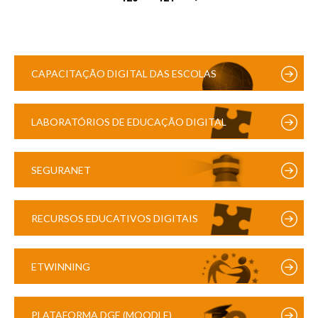
CAPACITAÇÃO DIGITAL DAS ESCOLAS
LABORATÓRIOS DE EDUCAÇÃO DIGITAL
SEGURANET
RECURSOS EDUCATIVOS DIGITAIS
ETWINNING
PLATAFORMA DGE (MOODLE)