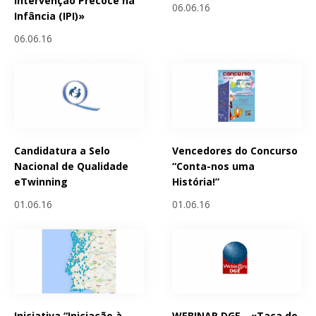
Intervenção Precoce na
06.06.16
Infância (IPI)»
06.06.16
Candidatura a Selo
Vencedores do Concurso
Nacional de Qualidade
“Conta-nos uma
eTwinning
História!”
01.06.16
01.06.16
Iniciativa “Iniciação à
WEBINAR DGE - «Taça do