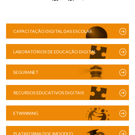
CAPACITAÇÃO DIGITAL DAS ESCOLAS
LABORATÓRIOS DE EDUCAÇÃO DIGITAL
SEGURANET
RECURSOS EDUCATIVOS DIGITAIS
ETWINNING
PLATAFORMA DGE (MOODLE)