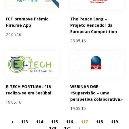
FCT promove Prémio
The Peace Song –
Hire.me App
Projeto Vencedor da
European Competition
24.05.16
23.05.16
E-TECH PORTUGAL '16
WEBINAR DGE -
realiza-se em Setúbal
«Supervisão – uma
perspetiva colaborativa»
19.05.16
19.05.16
‹
113
114
115
116
117
118
119
120
121
›