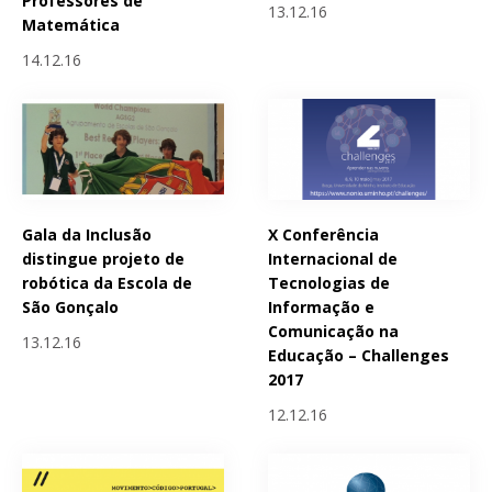
Professores de
13.12.16
Matemática
14.12.16
Gala da Inclusão
X Conferência
distingue projeto de
Internacional de
robótica da Escola de
Tecnologias de
São Gonçalo
Informação e
Comunicação na
13.12.16
Educação – Challenges
2017
12.12.16