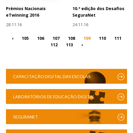
Prémios Nacionais
10.ª edição dos Desafios
eTwinning 2016
SeguraNet
28.11.16
24.11.16
‹
105
106
107
108
109
110
111
112
113
›
CAPACITAÇÃO DIGITAL DAS ESCOLAS
LABORATÓRIOS DE EDUCAÇÃO DIGITAL
SEGURANET