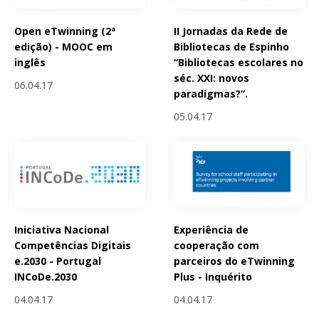
Open eTwinning (2ª
II Jornadas da Rede de
edição) - MOOC em
Bibliotecas de Espinho
inglês
“Bibliotecas escolares no
séc. XXI: novos
06.04.17
paradigmas?”.
05.04.17
Iniciativa Nacional
Experiência de
Competências Digitais
cooperação com
e.2030 - Portugal
parceiros do eTwinning
INCoDe.2030
Plus - Inquérito
04.04.17
04.04.17