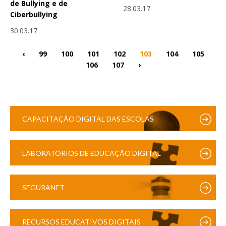
de Bullying e de
28.03.17
Ciberbullying
30.03.17
‹
99
100
101
102
103
104
105
106
107
›
CAPACITAÇÃO DIGITAL DAS ESCOLAS
LABORATÓRIOS DE EDUCAÇÃO DIGITAL
SEGURANET
RECURSOS EDUCATIVOS DIGITAIS