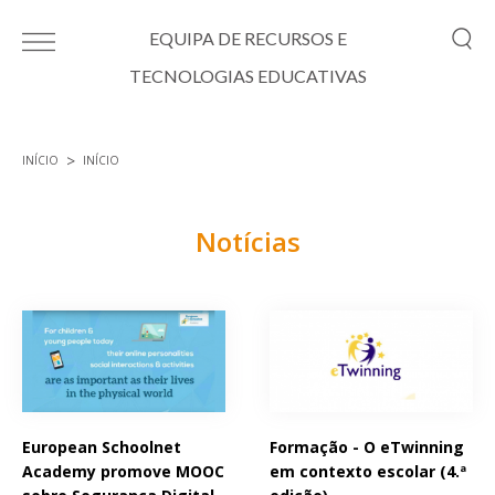
Passar para o conteúdo principal
EQUIPA DE RECURSOS E
TECNOLOGIAS EDUCATIVAS
INÍCIO
INÍCIO
Está aqui
Notícias
Páginas
European Schoolnet
Formação - O eTwinning
Academy promove MOOC
em contexto escolar (4.ª