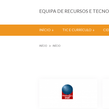
Passar para o conteúdo principal
EQUIPA DE RECURSOS E TECN
INÍCIO
TIC E CURRÍCULO
CI
INÍCIO
INÍCIO
Está aqui
Páginas