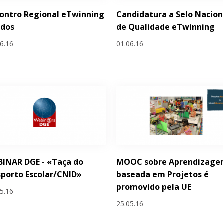
ontro Regional eTwinning
Candidatura a Selo Nacion
idos
de Qualidade eTwinning
06.16
01.06.16
INAR DGE - «Taça do
MOOC sobre Aprendizag
porto Escolar/CNID»
baseada em Projetos é
promovido pela UE
05.16
25.05.16