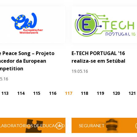
 Peace Song – Projeto
E-TECH PORTUGAL '16
ncedor da European
realiza-se em Setúbal
mpetition
19.05.16
05.16
113
114
115
116
117
118
119
120
121
LABORATÓRIOS DE EDUCAÇÃO
SEGURANET