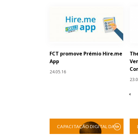
FCT promove Prémio Hire.me
The
App
Ve
Co
24.05.16
23.
‹
CAPACITAÇÃO DIGITAL DAS