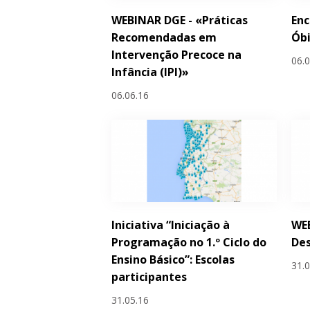
WEBINAR DGE - «Práticas
Enc
Recomendadas em
Ób
Intervenção Precoce na
06.
Infância (IPI)»
06.06.16
Iniciativa “Iniciação à
WEB
Programação no 1.º Ciclo do
Des
Ensino Básico”: Escolas
31.
participantes
31.05.16