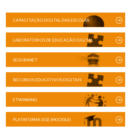
CAPACITAÇÃO DIGITAL DAS ESCOLAS
LABORATÓRIOS DE EDUCAÇÃO DIGITAL
SEGURANET
RECURSOS EDUCATIVOS DIGITAIS
ETWINNING
PLATAFORMA DGE (MOODLE)