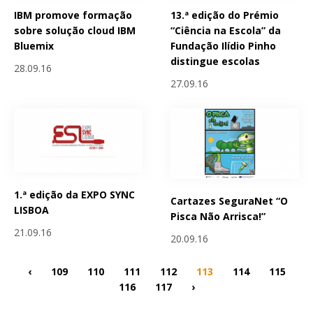
IBM promove formação
13.ª edição do Prémio
sobre solução cloud IBM
“Ciência na Escola” da
Bluemix
Fundação Ilídio Pinho
distingue escolas
28.09.16
27.09.16
1.ª edição da EXPO SYNC
Cartazes SeguraNet “O
LISBOA
Pisca Não Arrisca!”
21.09.16
20.09.16
‹
109
110
111
112
113
114
115
116
117
›