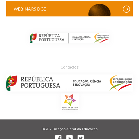
WEBINARS DGE
Contactos
DGE – Direção-Geral da Educação