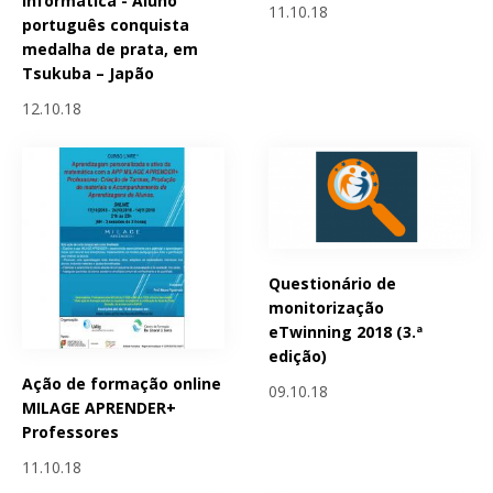
Informática - Aluno
11.10.18
português conquista
medalha de prata, em
Tsukuba – Japão
12.10.18
Questionário de
monitorização
eTwinning 2018 (3.ª
edição)
Ação de formação online
09.10.18
MILAGE APRENDER+
Professores
11.10.18