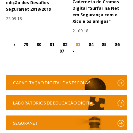
Caderneta de Cromos
edição dos Desafios
Digital "Surfar na Net
SeguraNet 2018/2019
em Segurança com o
25.09.18
Xico e os amigos"
21.09.18
‹
79
80
81
82
83
84
85
86
87
›
CAPACITAÇÃO DIGITAL DAS ESCOLAS
LABORATÓRIOS DE EDUCAÇÃO DIGITAL
SEGURANET