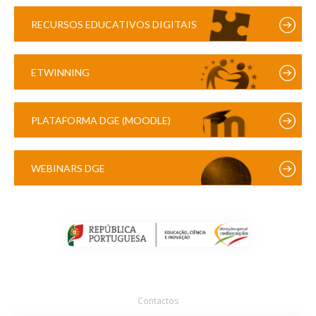
RECURSOS EDUCATIVOS DIGITAIS
ETWINNING
PLATAFORMA DGE (MOODLE)
WEBINARS DGE
Contactos