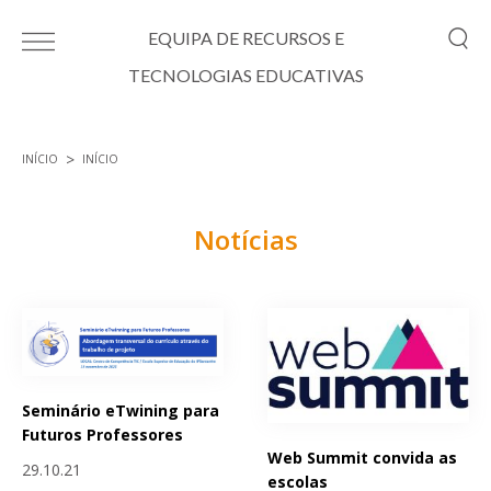
Passar para o conteúdo principal
EQUIPA DE RECURSOS E
TECNOLOGIAS EDUCATIVAS
INÍCIO
INÍCIO
Está aqui
Notícias
Páginas
Seminário eTwining para
Futuros Professores
Web Summit convida as
29.10.21
escolas