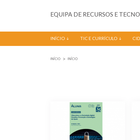
Passar para o conteúdo principal
EQUIPA DE RECURSOS E TECN
INÍCIO
TIC E CURRÍCULO
CI
INÍCIO
INÍCIO
Está aqui
Páginas