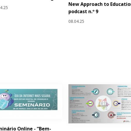
New Approach to Educatio
04.25
podcast n.º 9
08.04.25
inário Online - “Bem-