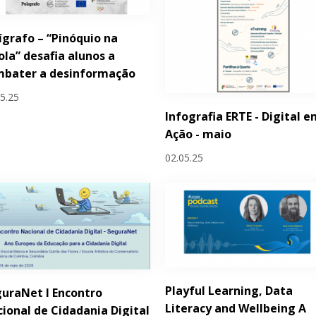
ígrafo – “Pinóquio na
ola” desafia alunos a
mbater a desinformação
05.25
Infografia ERTE - Digital 
Ação - maio
02.05.25
Playful Learning, Data
uraNet I Encontro
Literacy and Wellbeing A
ional de Cidadania Digital