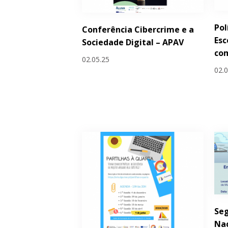
Pol
Conferência Cibercrime e a
Esc
Sociedade Digital – APAV
co
02.05.25
02.
Seg
Nac