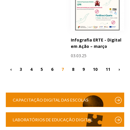
Infografia ERTE - Digital
em Ação – março
03.03.25
‹
3
4
5
6
7
8
9
10
11
›
CAPACITAÇÃO DIGITAL DAS ESCOLAS
LABORATÓRIOS DE EDUCAÇÃO DIGITAL