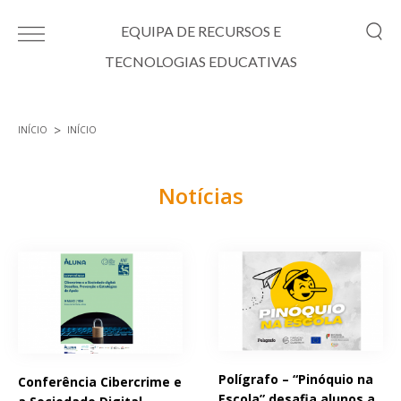
Passar para o conteúdo principal
EQUIPA DE RECURSOS E
TECNOLOGIAS EDUCATIVAS
INÍCIO
INÍCIO
Está aqui
Notícias
Páginas
Polígrafo – “Pinóquio na
Conferência Cibercrime e
Escola” desafia alunos a