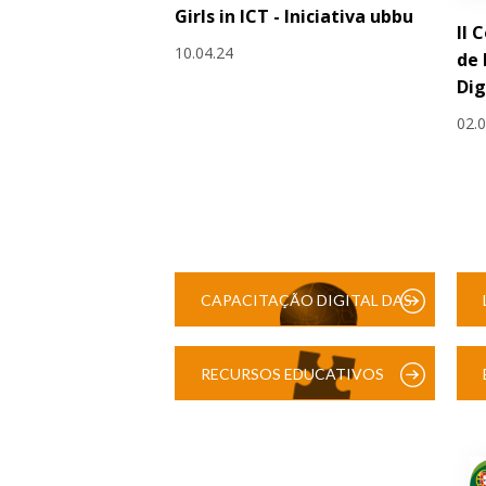
Girls in ICT - Iniciativa ubbu
II 
10.04.24
de
Dig
02.
CAPACITAÇÃO DIGITAL DAS
ESCOLAS
RECURSOS EDUCATIVOS
DIGITAIS