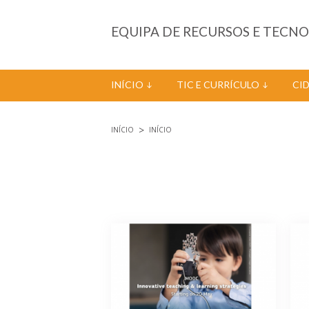
Passar para o conteúdo principal
EQUIPA DE RECURSOS E TECN
INÍCIO
TIC E CURRÍCULO
CI
INÍCIO
INÍCIO
Está aqui
Páginas