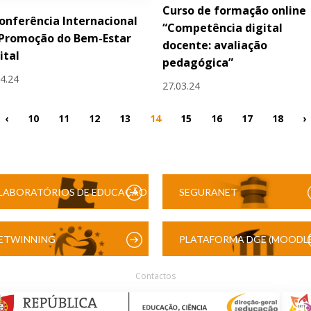
Curso de formação online
Conferência Internacional
“Competência digital
 Promoção do Bem-Estar
docente: avaliação
ital
pedagógica”
04.24
27.03.24
‹
10
11
12
13
14
15
16
17
18
›
LABORATÓRIOS DE EDUCAÇÃO
SEGURANET
DIGITAL
ETWINNING
PLATAFORMA DGE (MOODLE
Contactos