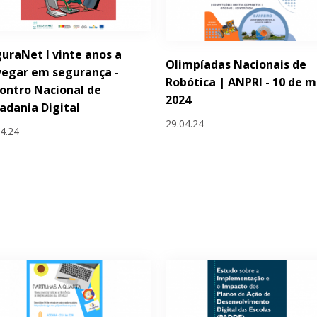
uraNet I vinte anos a
Olimpíadas Nacionais de
egar em segurança -
Robótica | ANPRI - 10 de m
ontro Nacional de
2024
adania Digital
29.04.24
04.24