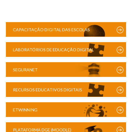
CAPACITAÇÃO DIGITAL DAS ESCOLAS
LABORATÓRIOS DE EDUCAÇÃO DIGITAL
SEGURANET
RECURSOS EDUCATIVOS DIGITAIS
ETWINNING
PLATAFORMA DGE (MOODLE)