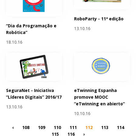
RoboParty - 11ª edição
“Dia da Programação e
13.10.16
Robótica”
18.10.16
SeguraNet - Iniciativa
eTwinning Espanha
“Líderes Digitais” 2016/17
promove MOOC
“eTwinning en abierto”
13.10.16
10.10.16
‹
108
109
110
111
112
113
114
115
116
›