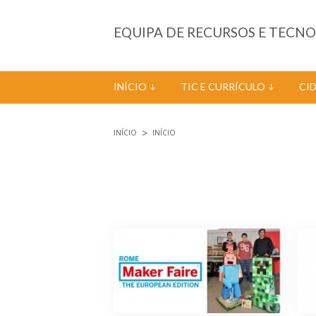
Passar para o conteúdo principal
EQUIPA DE RECURSOS E TECN
INÍCIO
TIC E CURRÍCULO
CI
INÍCIO
INÍCIO
Está aqui
Páginas