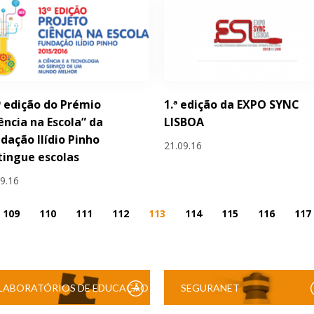
ª edição do Prémio
1.ª edição da EXPO SYNC
ência na Escola” da
LISBOA
dação Ilídio Pinho
21.09.16
tingue escolas
09.16
109
110
111
112
113
114
115
116
117
LABORATÓRIOS DE EDUCAÇÃO
SEGURANET