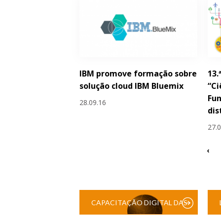
IBM promove formação sobre
13.
solução cloud IBM Bluemix
“Ci
Fun
28.09.16
dis
27.
‹
CAPACITAÇÃO DIGITAL DAS