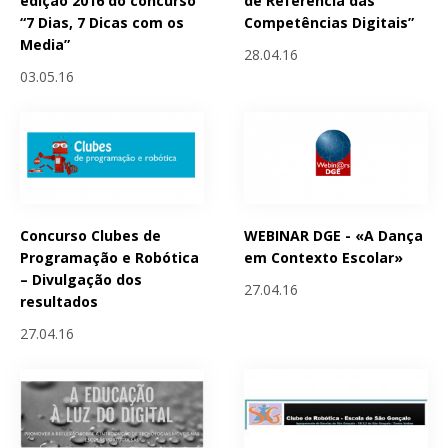
edição 2016 do concurso
de Referência das
“7 Dias, 7 Dicas com os
Competências Digitais”
Media”
28.04.16
03.05.16
Concurso Clubes de
WEBINAR DGE - «A Dança
Programação e Robótica
em Contexto Escolar»
– Divulgação dos
27.04.16
resultados
27.04.16