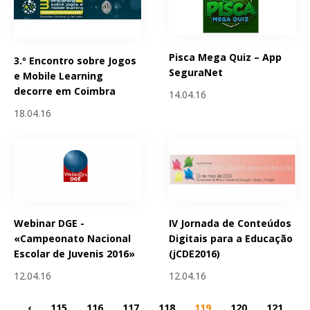
Pisca Mega Quiz – App
3.º Encontro sobre Jogos
SeguraNet
e Mobile Learning
decorre em Coimbra
14.04.16
18.04.16
Webinar DGE -
IV Jornada de Conteúdos
«Campeonato Nacional
Digitais para a Educação
Escolar de Juvenis 2016»
(jCDE2016)
12.04.16
12.04.16
‹
115
116
117
118
119
120
121