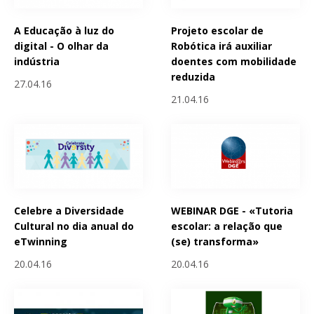
A Educação à luz do
Projeto escolar de
digital - O olhar da
Robótica irá auxiliar
indústria
doentes com mobilidade
reduzida
27.04.16
21.04.16
Celebre a Diversidade
WEBINAR DGE - «Tutoria
Cultural no dia anual do
escolar: a relação que
eTwinning
(se) transforma»
20.04.16
20.04.16