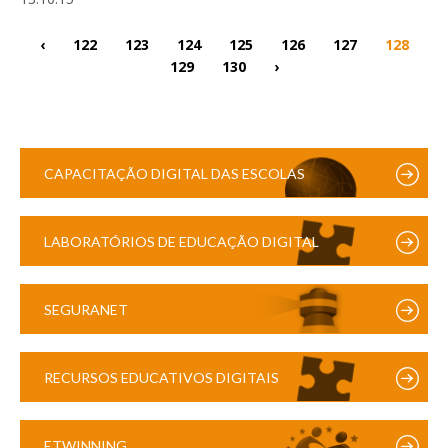
‹
122
123
124
125
126
127
128
129
130
›
CAPACITAÇÃO DIGITAL DAS ESCOLAS
LABORATÓRIOS DE EDUCAÇÃO DIGITAL
SEGURANET
RECURSOS EDUCATIVOS DIGITAIS
ETWINNING