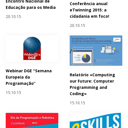
Encontro Nacional de
Conferência anual
Educação para os Media
eTwinning 2015: a
cidadania em foco!
20.10.15
20.10.15
Webinar DGE "Semana
Relatório «Computing
Europeia da
our Future: Computer
Programação”
Programming and
15.10.15
Coding»
15.10.15