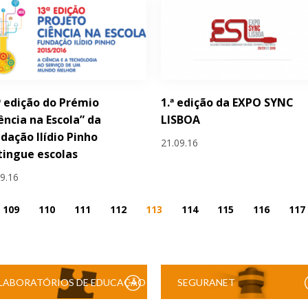
ª edição do Prémio
1.ª edição da EXPO SYNC
ência na Escola” da
LISBOA
dação Ilídio Pinho
21.09.16
tingue escolas
09.16
109
110
111
112
113
114
115
116
117
LABORATÓRIOS DE EDUCAÇÃO
SEGURANET