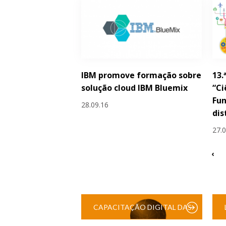
IBM promove formação sobre
13.
solução cloud IBM Bluemix
“Ci
Fun
28.09.16
dis
27.
‹
CAPACITAÇÃO DIGITAL DAS