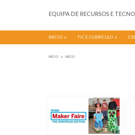
Passar para o conteúdo principal
EQUIPA DE RECURSOS E TECN
INÍCIO
TIC E CURRÍCULO
CI
INÍCIO
INÍCIO
Está aqui
Páginas