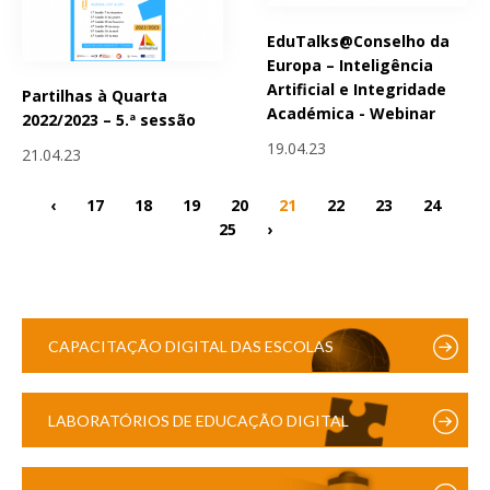
EduTalks@Conselho da
Europa – Inteligência
Artificial e Integridade
Partilhas à Quarta
Académica - Webinar
2022/2023 – 5.ª sessão
19.04.23
21.04.23
‹
17
18
19
20
21
22
23
24
25
›
CAPACITAÇÃO DIGITAL DAS ESCOLAS
LABORATÓRIOS DE EDUCAÇÃO DIGITAL